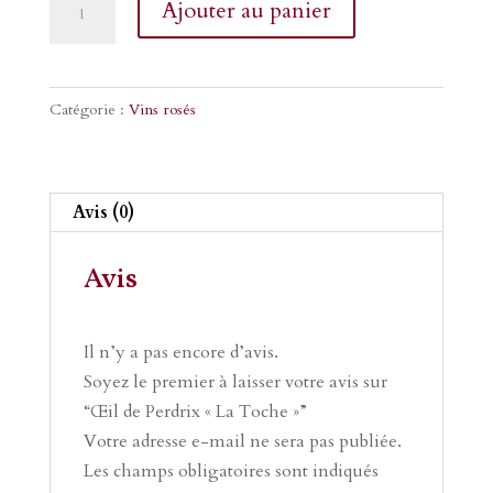
Ajouter au panier
de
Œil
de
Catégorie :
Vins rosés
Perdrix
«
La
Toche
Avis (0)
»
Avis
Il n’y a pas encore d’avis.
Soyez le premier à laisser votre avis sur
“Œil de Perdrix « La Toche »”
Votre adresse e-mail ne sera pas publiée.
Les champs obligatoires sont indiqués