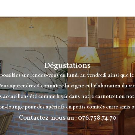
Accueil
Nos Vins – b
CGV
Dégustations
possibles sur rendez-vous du lundi au vendredi ainsi que le
ous apprendrez à connaître la vigne et l'élaboration du vi
 accueillons été comme hiver dans notre carnotzet ou not
lon-lounge pour des apéritifs en petits comités entre amis o
Contactez-nous au :
076.758.74.70