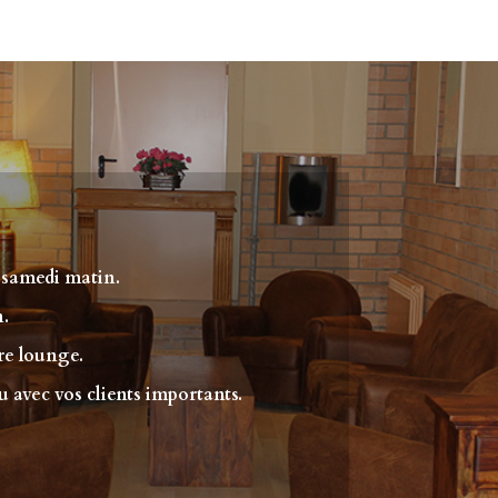
outique
Location Tente
Dégustations
Contact
 samedi matin.
n.
re lounge.
u avec vos clients importants.