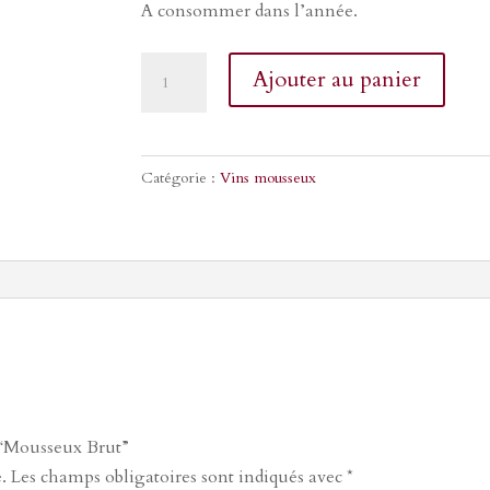
A consommer dans l’année.
quantité
Ajouter au panier
de
Mousseux
Brut
Catégorie :
Vins mousseux
r “Mousseux Brut”
.
Les champs obligatoires sont indiqués avec
*