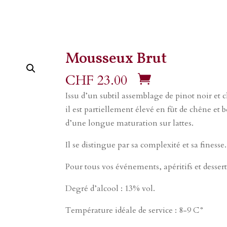
Accueil
Nos Vins – b
Mousseux Brut
CGV
CHF
23.00
Issu d’un subtil assemblage de pinot noir et
il est partiellement élevé en fût de chêne et b
d’une longue maturation sur lattes.
Il se distingue par sa complexité et sa finesse.
Pour tous vos événements, apéritifs et dessert
Degré d’alcool : 13% vol.
Température idéale de service : 8-9 C°