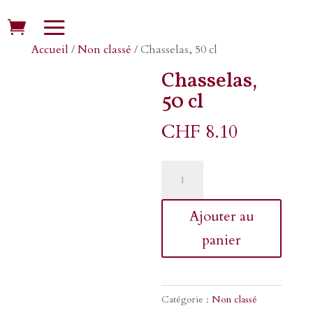
Accueil
/
Non classé
/ Chasselas, 50 cl
Chasselas,
50 cl
CHF
8.10
quantité
de
Chasselas,
Ajouter au
50
panier
cl
Catégorie :
Non classé