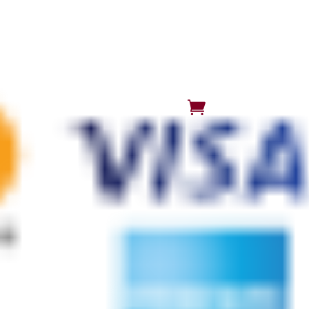
Accueil
Nos Vins – b
CGV