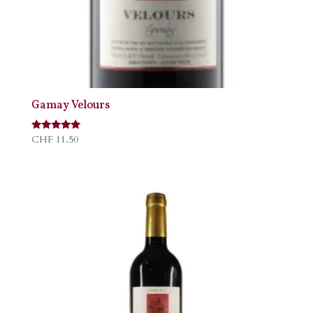
Gamay Velours
Note
CHF
11.50
5.00
sur 5