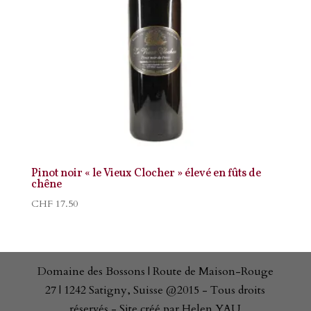
Pinot noir « le Vieux Clocher » élevé en fûts de
chêne
CHF
17.50
Domaine des Bossons | Route de Maison-Rouge
27 | 1242 Satigny, Suisse @2015 - Tous droits
réservés - Site créé par Helen YAU