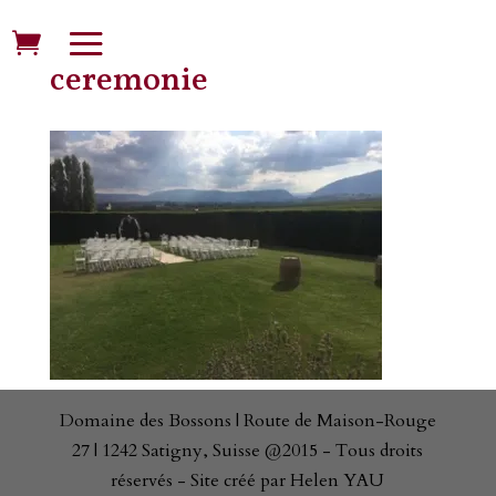
ceremonie
Domaine des Bossons | Route de Maison-Rouge
27 | 1242 Satigny, Suisse @2015 - Tous droits
réservés - Site créé par Helen YAU