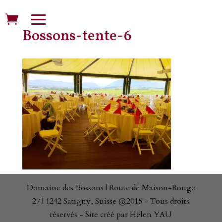
Bossons-tente-6
Domaine des Bossons | Route de Maison-Rouge
27 | 1242 Satigny, Suisse @2015 - Tous droits
réservés - Site créé par Helen YAU